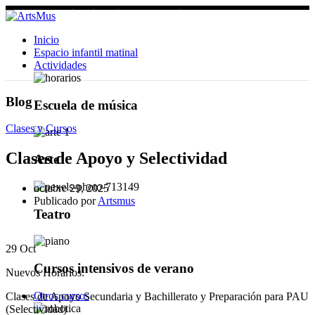
¡Desarolla tu inteligencia con la música y las artes!
Inicio
Espacio infantil matinal
Actividades
Blog
Escuela de música
Clases y Cursos
Clases de Apoyo y Selectividad
Arte
octubre 29, 2025
Publicado por
Artsmus
Teatro
29
Oct
Cursos intensivos de verano
Nuevos Horarios:
Otros cursos
Clases de Apoyo Secundaria y Bachillerato y Preparación para PAU
(Selectividad)