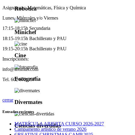
Asignaturas: Matemáticas, Física y Química
Robotica
Lunes, Miércoles y/o Viernes
17:15-18:15h Secundaria
Minichef
18:15-19:15h Bachillerato y PAU
19:15-20:15h Bachillerato y PAU
Cine
Inscripciones:
info@artsmus.com
Fotografía
Tel. 602 672 997
cerrar
Divermates
Entradas recientes
MATRÍCULA ABIERTA CURSO 2026-2027
Ciencias divertidas
Campamento artístico de verano 2026
CREATIVE CHRISTMAS CAMP 2025