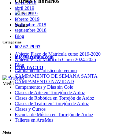
Cursos y horarios
mayo 2019
abril 2019
marzo 2019
febrero 2019
Salas
noviembre 2018
septiembre 2018
Blog
Categorías
602 67 29 97
Abierto Plazo de Matricula curso 2019-2020
info@artsmus.com
Abierto Plazo Matrícula Curso 2024-2025
Blog
CONTACTO
Campamento artistico de verano
CAMPAMENTO DE SEMANA SANTA
CAMPAMENTO NAVIDAD
Menú
Campamentos y Días sin Cole
Clases de Arte en Torrejón de Ardoz
Clases de Robótica en Torrejón de Ardoz
Clases de Teatro en Torrejón de Ardoz
Clases y Cursos
Escuela de Música en Torrejón de Ardoz
Talleres en ArtsMus
Meta