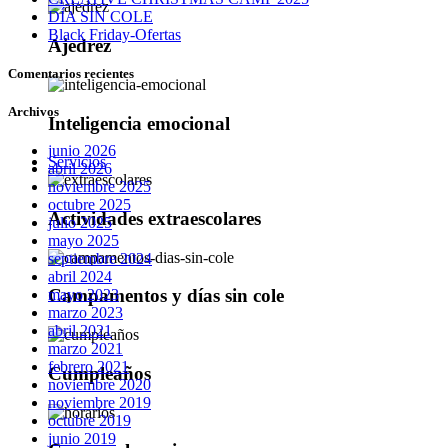
DÍA SIN COLE
Black Friday-Ofertas
Ajedrez
Comentarios recientes
Archivos
Inteligencia emocional
junio 2026
Servicios
abril 2026
noviembre 2025
octubre 2025
Actividades extraescolares
julio 2025
mayo 2025
septiembre 2024
abril 2024
Campamentos y días sin cole
mayo 2023
marzo 2023
abril 2021
marzo 2021
febrero 2021
Cumpleaños
noviembre 2020
noviembre 2019
octubre 2019
junio 2019