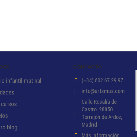
DOS
CONTACTO
o infantil matinal
(+34) 602 67 29 97
info@artsmus.com
idades
Calle Rosalía de
 cursos
Castro. 28850
cios
Torrejón de Ardoz,
Madrid
ro blog
Más información