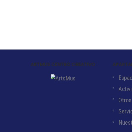
ARTMUS CENTRO CREATIVO
APARTA
Espaci
Activ
Otros
Servi
Nuest