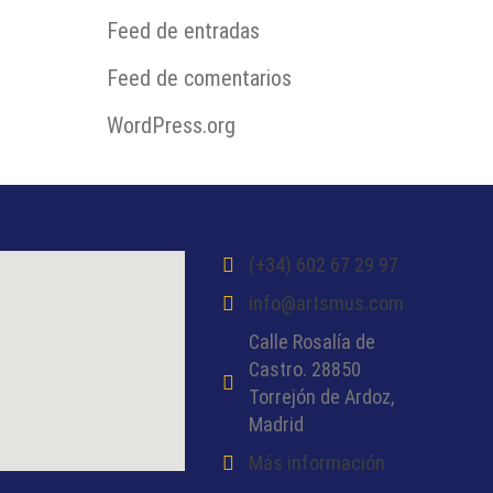
Feed de entradas
Feed de comentarios
WordPress.org
(+34) 602 67 29 97
info@artsmus.com
Calle Rosalía de
Castro. 28850
Torrejón de Ardoz,
Madrid
Más información