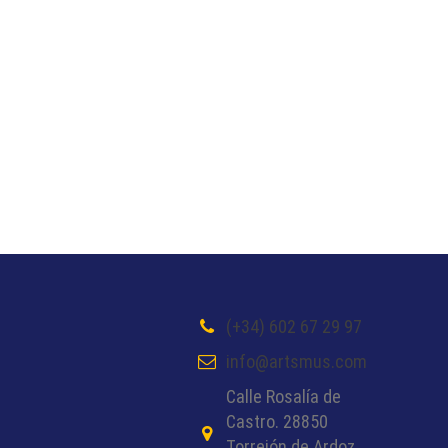
(+34) 602 67 29 97
info@artsmus.com
Calle Rosalía de
Castro. 28850
Torrejón de Ardoz,