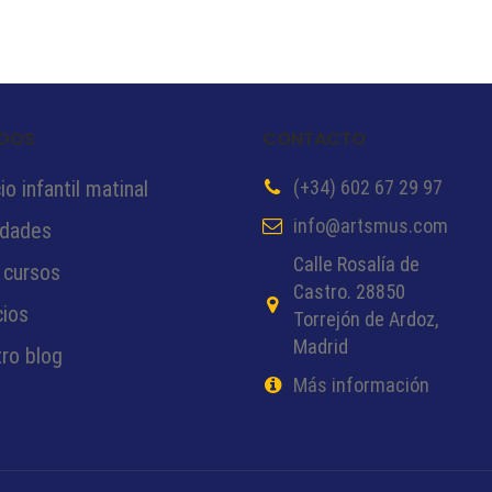
DOS
CONTACTO
o infantil matinal
(+34) 602 67 29 97
info@artsmus.com
idades
Calle Rosalía de
 cursos
Castro. 28850
cios
Torrejón de Ardoz,
Madrid
ro blog
Más información