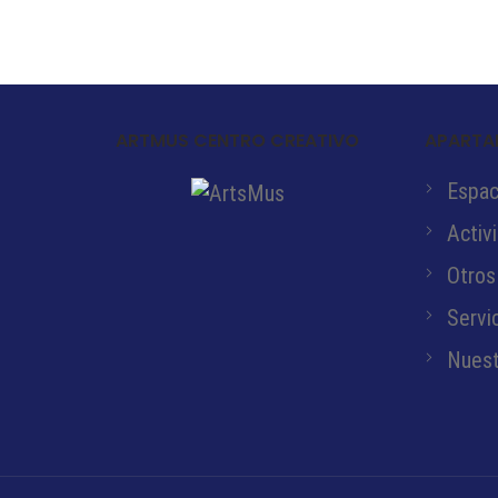
ARTMUS CENTRO CREATIVO
APARTA
Espaci
Activ
Otros
Servi
Nuest