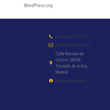
WordPress.org
(+34) 602 67 29 97
info@artsmus.com
Calle Rosalía de
Castro. 28850
Torrejón de Ardoz,
Madrid
Más información