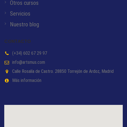
Otros cursos
Servicios
Nuestro blog
CONTACTO
(+34) 602 67 29 97
info@artsmus.com
Calle Rosalía de Castro. 28850 Torrejón de Ardoz, Madrid
Más información