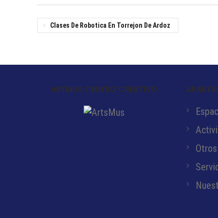
Clases De Robotica En Torrejon De Ardoz
ARTMUS CENTRO CREATIVO
APARTA
Espaci
Activ
Otros
Servi
Nuest