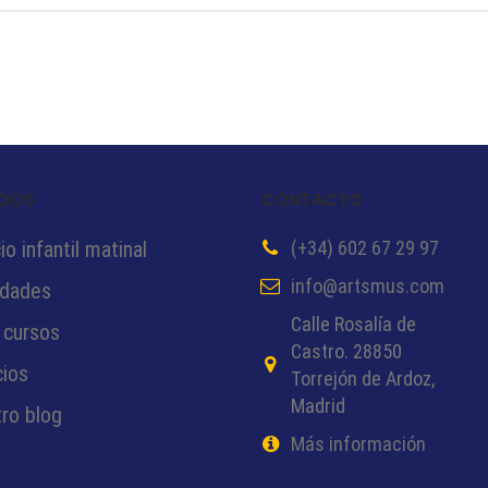
DOS
CONTACTO
o infantil matinal
(+34) 602 67 29 97
info@artsmus.com
idades
Calle Rosalía de
 cursos
Castro. 28850
cios
Torrejón de Ardoz,
Madrid
ro blog
Más información