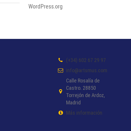
WordPress.org
(+34) 602 67 29 97
info@artsmus.com
Calle Rosalía de
Castro. 28850
Torrejón de Ardoz,
Madrid
Más información