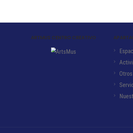
ARTMUS CENTRO CREATIVO
APARTA
Espaci
Activ
Otros
Servi
Nuest