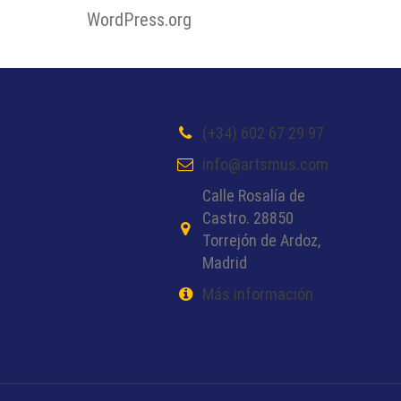
WordPress.org
(+34) 602 67 29 97
info@artsmus.com
Calle Rosalía de
Castro. 28850
Torrejón de Ardoz,
Madrid
Más información