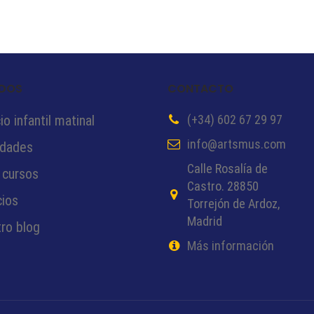
DOS
CONTACTO
o infantil matinal
(+34) 602 67 29 97
info@artsmus.com
idades
Calle Rosalía de
 cursos
Castro. 28850
cios
Torrejón de Ardoz,
Madrid
ro blog
Más información